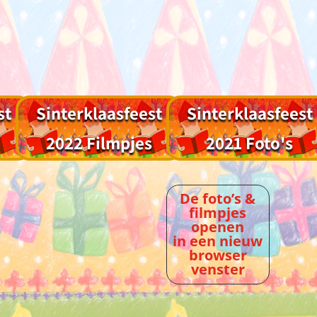
st
Sinterklaasfeest
Sinterklaasfeest
2022 Filmpjes
2021 Foto's
De foto’s &
filmpjes
openen
in een nieuw
browser
venster