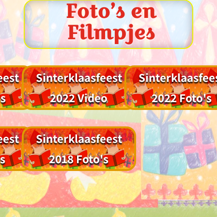
Foto’s en
Filmpjes
eest
Sinterklaasfeest
Sinterklaasfee
's
2022 Video
2022 Foto's
eest
Sinterklaasfeest
's
2018 Foto's