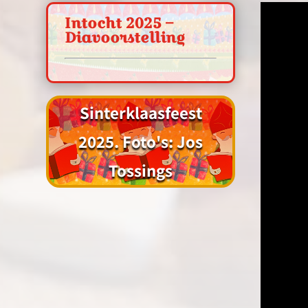
Intocht 2025 –
Diavoorstelling
Sinterklaasfeest
2025. Foto's: Jos
Tossings